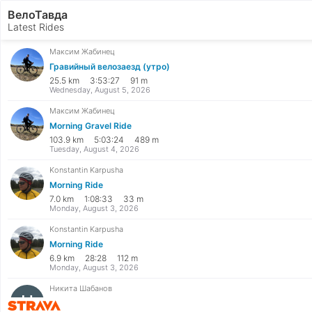
ВелоТавда
Latest Rides
Максим Жабинец
Гравийный велозаезд (утро)
25.5 km
3:53:27
91 m
Wednesday, August 5, 2026
Максим Жабинец
Morning Gravel Ride
103.9 km
5:03:24
489 m
Tuesday, August 4, 2026
Konstantin Karpusha
Morning Ride
7.0 km
1:08:33
33 m
Monday, August 3, 2026
Konstantin Karpusha
Morning Ride
6.9 km
28:28
112 m
Monday, August 3, 2026
Никита Шабанов
Полуденный заезд
Strava